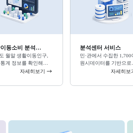
이동소비 분석
분석센터 서비스
황판
도 월말 생활이동인구,
민·관에서 수집한 1,700
 통계 정보를 확인해
원시데이터를 기반으로
요.
이용자와 도민에게 필
자세히보기
자세히보
정보를 한눈에 파악할 
있도록 정제·구성한 데
리스트를 제공하는
경기도데이터분석센터
핵심 분석 메뉴