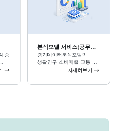
분석모델 서비스(공무원
여 종
전용)
경기데이터분석포털의
생활인구·소비매출·교통·
요한
부동산 등 다양한 지표를
기
자세히보기
수
하나의 화면에서 통합 분석해
이터
지역 변화와 트렌드를
직관적으로 파악할 수 있는
의
데이터 대시보드 서비스