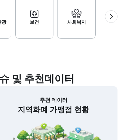
산업·통상·
다음
관광
보건
사회복지
중소기업
슈 및 추천데이터
추천 데이터
지역화폐 가맹점 현황