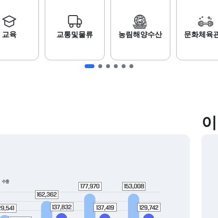
교육
교통및물류
농림해양수산
문화체육
이
추천 데이터
자동기상관측장비(AWS) 시간별
관측현황