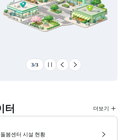
3
/
3
슬라이드 멈춤
이전
다음
이터
더보기
돌봄센터 시설 현황