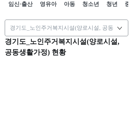
임신·출산
영유아
아동
청소년
청년
중
경기도_노인주거복지시설(양로시설,
공동생활가정) 현황