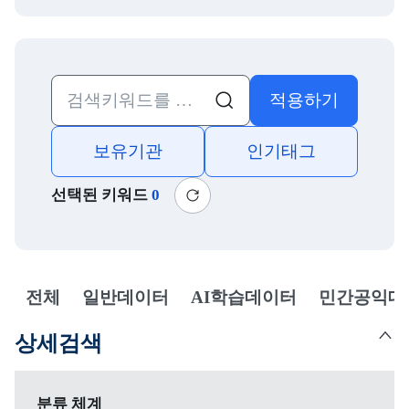
적용하기
검색
보유기관
인기태그
선택된 키워드
0
새로고침
전체
일반데이터
AI학습데이터
민간공익데
선택됨
상세검색
상세검색
분류 체계