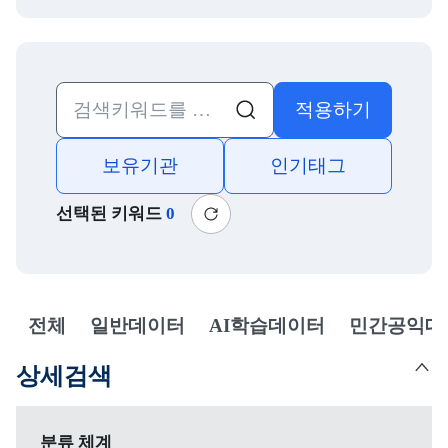
적용하기
검색
보유기관
인기태그
선택된 키워드
0
새로고침
전체
일반데이터
AI학습데이터
민간공익데
선택됨
상세검색
상세검색
분류 체계