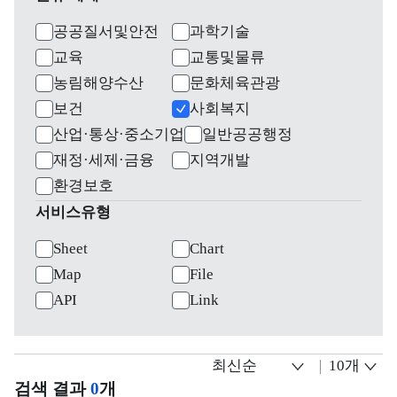
공공질서및안전
과학기술
교육
교통및물류
농림해양수산
문화체육관광
보건
사회복지
산업·통상·중소기업
일반공공행정
재정·세제·금융
지역개발
환경보호
서비스유형
Sheet
Chart
Map
File
API
Link
검색 결과
0
개